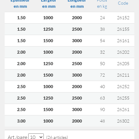
Code
en mm
en mm
en mm
en kg
1.50
1000
2000
24
26152
1.50
1250
2500
38
26155
1.50
1500
3000
54
26161
2.00
1000
2000
32
26202
2.00
1250
2500
50
26205
2.00
1500
3000
72
26211
2.50
1000
2000
40
26252
2.50
1250
2500
63
26255
2.50
1500
3000
90
26261
3.00
1000
2000
48
26302
Art./page
(26 articles)