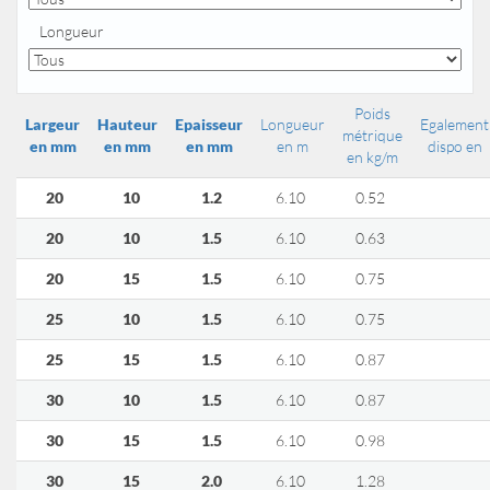
Longueur
Poids
Largeur
Hauteur
Epaisseur
Longueur
Egalement
métrique
en mm
en mm
en mm
en m
dispo en
en kg/m
20
10
1.2
6.10
0.52
20
10
1.5
6.10
0.63
20
15
1.5
6.10
0.75
25
10
1.5
6.10
0.75
25
15
1.5
6.10
0.87
30
10
1.5
6.10
0.87
30
15
1.5
6.10
0.98
30
15
2.0
6.10
1.28