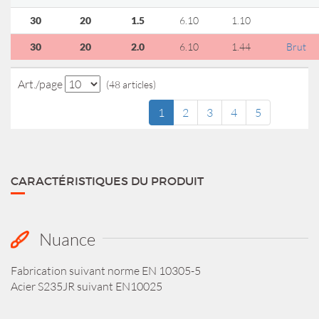
30
20
1.5
6.10
1.10
30
20
2.0
6.10
1.44
Brut
Art./page
(48 articles)
1
2
3
4
5
CARACTÉRISTIQUES DU PRODUIT
Nuance
Fabrication suivant norme EN 10305-5
Acier S235JR suivant EN10025